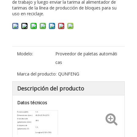
de trabajo y luego enviar la tarima al alimentador de
tarimas de la línea de producción de bloques para su
uso en reciclaje.
Modelo:
Proveedor de paletas automáti
cas
Marca del producto:
QUNFENG
Descripción del producto
Datos técnicos
Potencia (kW)
1.5
Dimensiones (mm)
4525×2570×2270
máx.altura de
800
apilamiento (mm)
máx.peso de
1.5
apilamiento (T)
Longitud (1320-750)
Tamaño de palet (mm)
Ancho (1000-560)