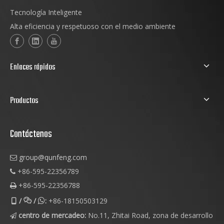
Tecnología Inteligente
Alta eficiencia y respetuoso con el medio ambiente
Enlaces rápidos
Productos
Contáctenos
group@qunfeng.com

+86-595-22356789

+86-595-22356788

/
/
:
+86-18150503129



centro de mercadeo:
No.11, Zhitai Road, zona de desarrollo
