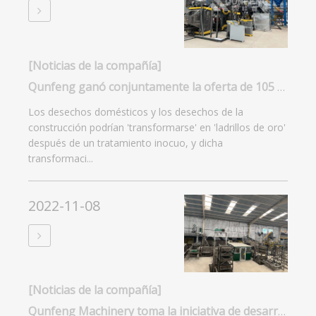
[Noticias de la compañía]
Qunfeng ganó conjuntamente la oferta de 105 millones de RMB en la provincia de Henan para fabricar ladrillos a partir de residuos sólidos
Los desechos domésticos y los desechos de la
construcción podrían 'transformarse' en 'ladrillos de oro'
después de un tratamiento inocuo, y dicha
transformaci...
2022-11-08
[Noticias de la compañía]
Qunfeng Machinery toma la iniciativa de desarrollar el mercado extranjero en la era posterior a la epidemia