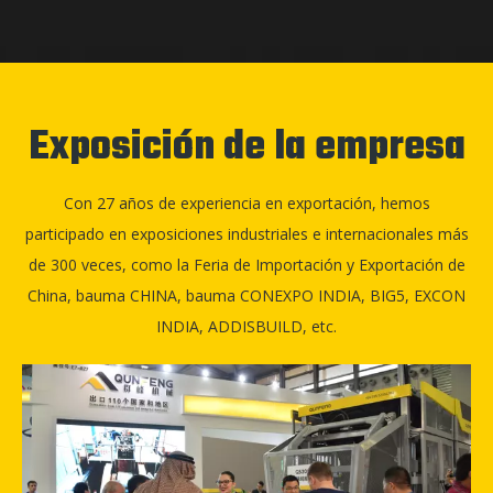
Exposición de la empresa
Con 27 años de experiencia en exportación, hemos
participado en exposiciones industriales e internacionales más
de 300 veces, como la Feria de Importación y Exportación de
China, bauma CHINA, bauma CONEXPO INDIA, BIG5, EXCON
INDIA, ADDISBUILD, etc.