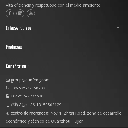
Alta eficiencia y respetuoso con el medio ambiente
Enlaces rápidos
Productos
Contáctenos
group@qunfeng.com

+86-595-22356789

+86-595-22356788

/
/
:
+86-18150503129



centro de mercadeo:
No.11, Zhitai Road, zona de desarrollo

económico y técnico de Quanzhou, Fujian