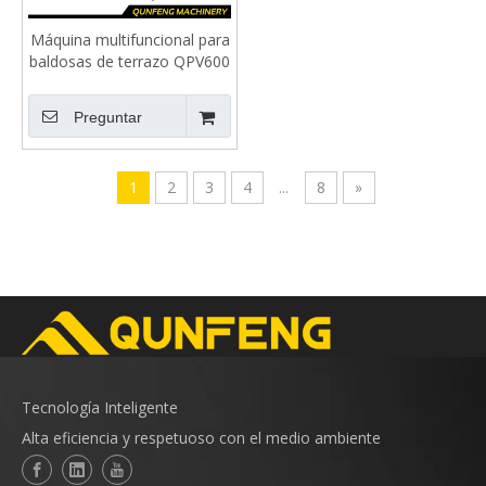
Máquina multifuncional para
baldosas de terrazo QPV600
Preguntar
1
2
3
4
...
8
»
Tecnología Inteligente
Alta eficiencia y respetuoso con el medio ambiente