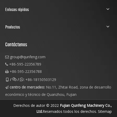
Enlaces rápidos
Productos
Contáctenos
group@qunfeng.com

+86-595-22356789

+86-595-22356788

/
/
:
+86-18150503129



centro de mercadeo:
No.11, Zhitai Road, zona de desarrollo

económico y técnico de Quanzhou, Fujian
Derechos de autor © 2022
Fujian Qunfeng Machinery Co.,
Ltd.
Reservados todos los derechos.
Sitemap