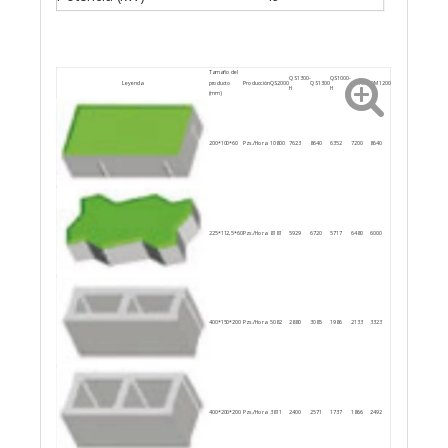
Tamaño del
QS1300-
QS1000-
Leyenda
producto
Producción
QS2000
QS1300
QS1000
QM1200
H
H
(mm)
200*100*60
Pzs./Hora
10800
7623
8640
6352
7200
8640
225*112,5*60
Pzs./Hora
8181
5929
6720
5717
6480
6000
400*150*200
Pzs./Hora
5082
2880
3085
1986
2133
3323
400*200*200
Pzs./Hora
3811
2400
2571
1737
1866
2492