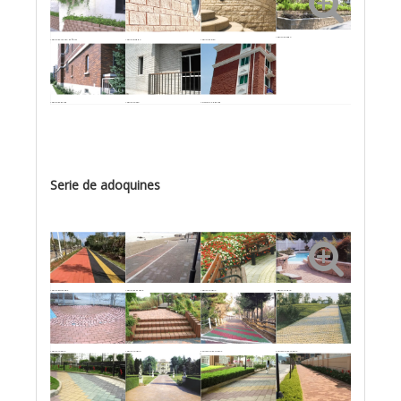
Ladrillo dividido
Ladrillo de macizo de flores
Ladrillo dividido
Ladrillo partido
Ladrillo de pared
Ladrillo Sólido
Azulejos de la pared
Serie de adoquines
Ladrillo permeable
Ladrillo permeable
Ladrillo Antiguo
Ladrillo Antiguo
Ladrillo Antiguo
Ladrillo Antiguo
Pavimento de cadena
Pavimento de cadena