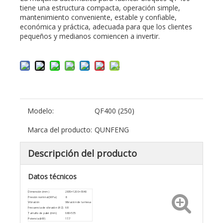
tiene una estructura compacta, operación simple,
mantenimiento conveniente, estable y confiable,
económica y práctica, adecuada para que los clientes
pequeños y medianos comiencen a invertir.
Modelo:
QF400 (250)
Marca del producto:
QUNFENG
Descripción del producto
Datos técnicos
Dimensión (mm)
2830×1200×3040
Presión nominal (MPa)
8
Vibración
Vibración de la mesa
Frecuencia de vibración (HZ)
68
Tamaño de palet (mm)
680×535
Potencia (kW)
17.7