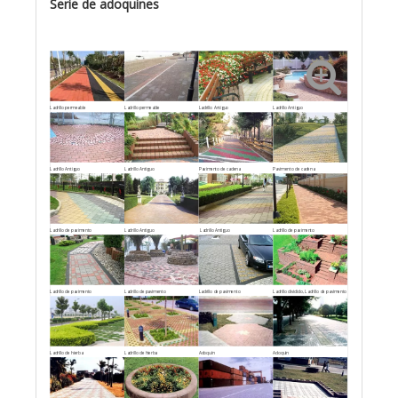
Serie de adoquines
Ladrillo permeable
Ladrillo permeable
Ladrillo Antiguo
Ladrillo Antiguo
Ladrillo Antiguo
Ladrillo Antiguo
Pavimento de cadena
Pavimento de cadena
Ladrillo de pavimento
Ladrillo Antiguo
Ladrillo Antiguo
Ladrillo de pavimento
Ladrillo de pavimento
Ladrillo de pavimento
Ladrillo de pavimento
Ladrillo dividido, Ladrillo de pavimento
Ladrillo de hierba
Ladrillo de hierba
Adoquín
Adoquín