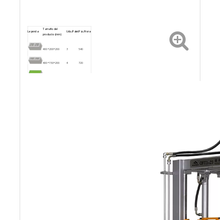
Tamaño del
Leyenda
Uds./Palet
Pzs./Hora
producto (mm)
400*200*200
3
540
400*150*200
4
720
200*100*60
10
1500
225*112,5*60
10
1500
Nota: El tiempo del ciclo de moldeo y la capacidad
horaria cambiarán según la proporción y la calidad
de la materia prima.