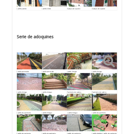
Ladrillo partido
Ladrillo Sólido
Azulejos de la pared
Azulejos de la pared
Serie de adoquines
Ladrillo permeable
Ladrillo permeable
Ladrillo Antiguo
Ladrillo Antiguo
Ladrillo Antiguo
Ladrillo Antiguo
Pavimento de cadena
Pavimento de cadena
Ladrillo de pavimento
Ladrillo Antiguo
Ladrillo Antiguo
Ladrillo de pavimento
Ladrillo de pavimento
Ladrillo de pavimento
Ladrillo de pavimento
Ladrillo dividido, Ladrillo de pavimento