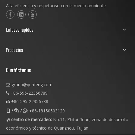
Alta eficiencia y respetuoso con el medio ambiente
Enlaces rápidos
Productos
Contáctenos
group@qunfeng.com

+86-595-22356789

+86-595-22356788

/
/
:
+86-18150503129



centro de mercadeo:
No.11, Zhitai Road, zona de desarrollo

económico y técnico de Quanzhou, Fujian