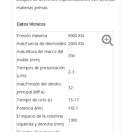
materias primas.
Datos técnicos
Presión máxima
9000 KN
máx.Fuerza de desmoldeo
2000 KN
máx.Altura del marco del
350
molde (mm)
Tiempos de presurización
2-3
(c/m)
máx.Presión del cilindro
32
principal (MPa)
Tiempo de ciclo (s)
15-17
Potencia (kW)
102.1
El espacio de la columna
1300
izquierda y derecha (mm)