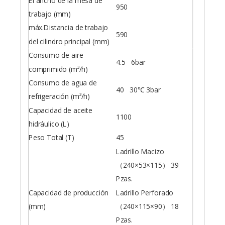
El ancho de la mesa de
950
trabajo (mm)
máx.Distancia de trabajo
590
del cilindro principal (mm)
Consumo de aire
4.5 6bar
comprimido (m³/h)
Consumo de agua de
40 30℃ 3bar
refrigeración (m³/h)
Capacidad de aceite
1100
hidráulico (L)
Peso Total (T)
45
Ladrillo Macizo
（240×53×115） 39
Pzas.
Capacidad de producción
Ladrillo Perforado
(mm)
（240×115×90） 18
Pzas.