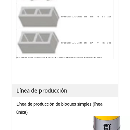
400*150*200
Pzs./Hora
5082
2880
3085
1986
2133
3323
400*200*200
Pzs./Hora
3811
2400
2571
1737
1866
2492
Nota: El tiempo del ciclo de moldeo y la capacidad horaria cambiarán según la proporción y la calidad de la materia prima.
Línea de producción
Línea de producción de bloques simples (línea
única)