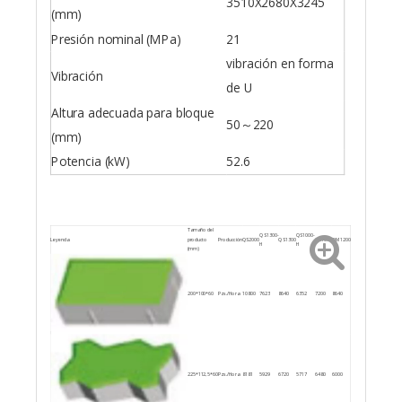
3510X2680X3245
(mm)
Presión nominal (MPa)
21
vibración en forma
Vibración
de U
Altura adecuada para bloque
50～220
(mm)
Potencia (kW)
52.6
Tamaño del
QS1300-
QS1000-
Leyenda
producto
Producción
QS2000
QS1300
QS1000
QM1200
H
H
(mm)
200*100*60
Pzs./Hora
10800
7623
8640
6352
7200
8640
225*112,5*60
Pzs./Hora
8181
5929
6720
5717
6480
6000