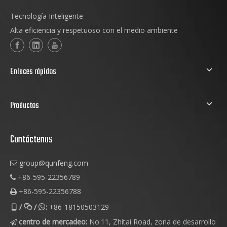
Tecnología Inteligente
Alta eficiencia y respetuoso con el medio ambiente
Enlaces rápidos
Productos
Contáctenos
group@qunfeng.com

+86-595-22356789

+86-595-22356788

/
/
:
+86-18150503129



centro de mercadeo:
No.11, Zhitai Road, zona de desarrollo
