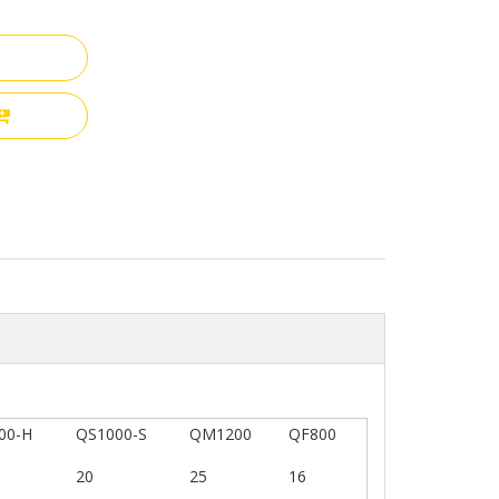
00-H
QS1000-S
QM1200
QF800
20
25
16