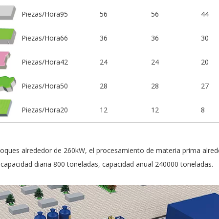
Piezas/Hora
95
56
56
44
Piezas/Hora
66
36
36
30
Piezas/Hora
42
24
24
20
Piezas/Hora
50
28
28
27
Piezas/Hora
20
12
12
8
 bloques alrededor de 260kW, el procesamiento de materia prima alre
capacidad diaria 800 toneladas, capacidad anual 240000 toneladas.