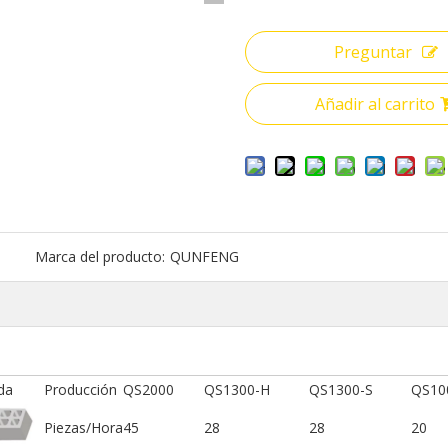
Preguntar
Añadir al carrito
Marca del producto:
QUNFENG
da
Producción
QS2000
QS1300-H
QS1300-S
QS10
Piezas/Hora
45
28
28
20