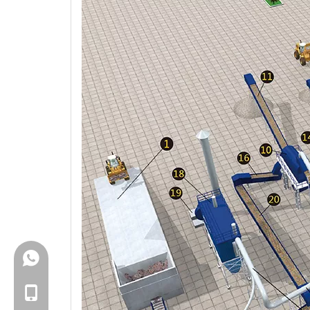
+86-18150503129
+86-18150503129