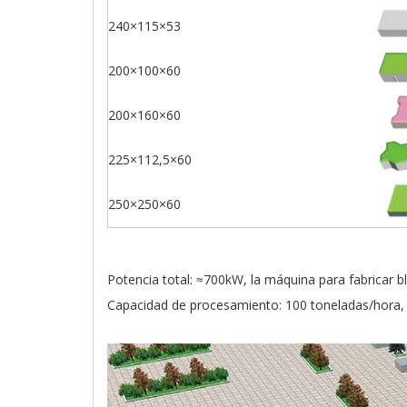
240×115×53
200×100×60
200×160×60
225×112,5×60
250×250×60
Potencia total: ≈700kW, la máquina para fabricar
Capacidad de procesamiento: 100 toneladas/hora, 