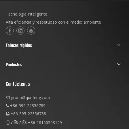
Tecnología Inteligente
Alta eficiencia y respetuoso con el medio ambiente
Enlaces rápidos
Productos
Contáctenos
group@qunfeng.com

+86-595-22356789

+86-595-22356788

/
/
:
+86-18150503129


