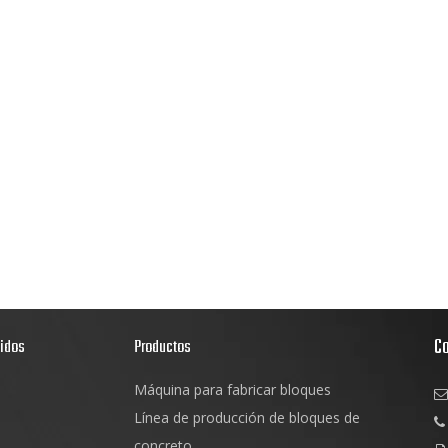
C
pidos
Productos
Máquina para fabricar bloques

s
Línea de producción de bloques de

d
concreto