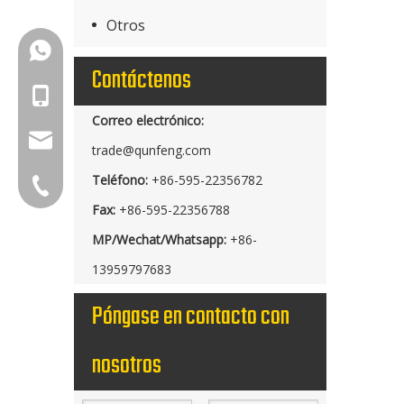
Otros
+86-18150503129
Contáctenos
+86-18150503129
Correo electrónico:
group@qunfeng.com
trade@qunfeng.com
Teléfono:
+86-595-22356782
+86-595 22356789
Fax:
+86-595-22356788
MP/Wechat/Whatsapp:
+86-
13959797683
Póngase en contacto con
nosotros