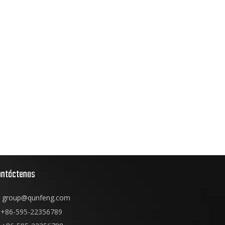
ontáctenos
group@qunfeng.com
+86-595-22356789