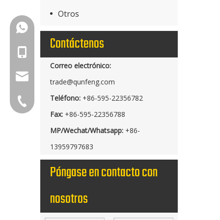
Otros
+86-18150503129
Contáctenos
+86-18150503129
Correo electrónico:
group@qunfeng.com
trade@qunfeng.com
Teléfono:
+86-595-22356782
+86-595 22356789
Fax:
+86-595-22356788
MP/Wechat/Whatsapp:
+86-
13959797683
Póngase en contacto con
nosotros