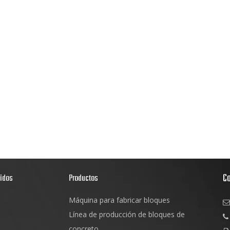
C
pidos
Productos
Máquina para fabricar bloques

s
Línea de producción de bloques de

d
concreto