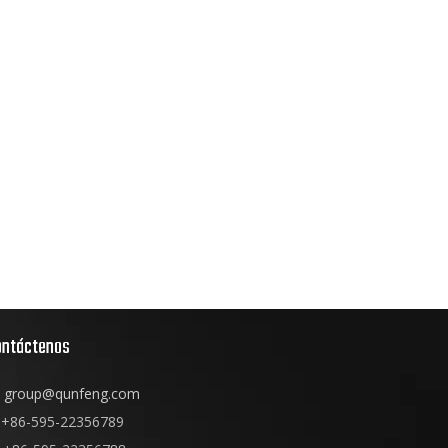
ontáctenos
group@qunfeng.com
+86-595-22356789