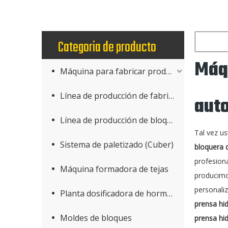
Categoria de producto
Máqu
Máquina para fabricar productos de hormigón
Línea de producción de fabricación de bloques
aut
Línea de producción de bloques AAC
Tal vez u
Sistema de paletizado (Cuber)
bloquera 
profesion
Máquina formadora de tejas
producimos
personali
Planta dosificadora de hormigón
prensa hi
Moldes de bloques
prensa hi