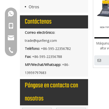
Otros
+86-18150503129
Contáctenos
+86-18150503129
Correo electrónico:
group@qunfeng.com
trade@qunfeng.com
Máquina
alta 
Teléfono:
+86-595-22356782
+86-595 22356789
Fax:
+86-595-22356788
MP/Wechat/Whatsapp:
+86-
13959797683
Póngase en contacto con
nosotros