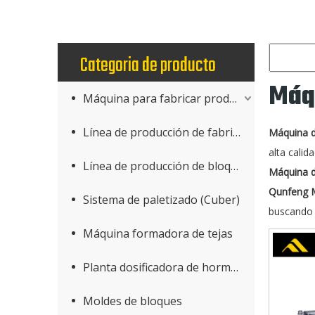
Categoria de producto
Máq
Máquina para fabricar productos de hormigón
Línea de producción de fabricación de bloques
Máquina d
alta calid
Línea de producción de bloques AAC
Máquina d
Qunfeng M
Sistema de paletizado (Cuber)
buscando
Máquina formadora de tejas
Planta dosificadora de hormigón
Moldes de bloques