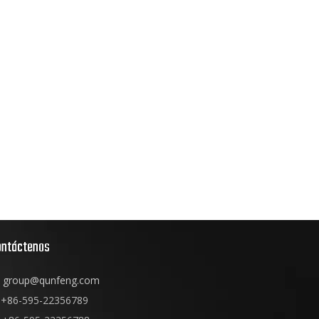
ontáctenos
group@qunfeng.com
+86-595-22356789