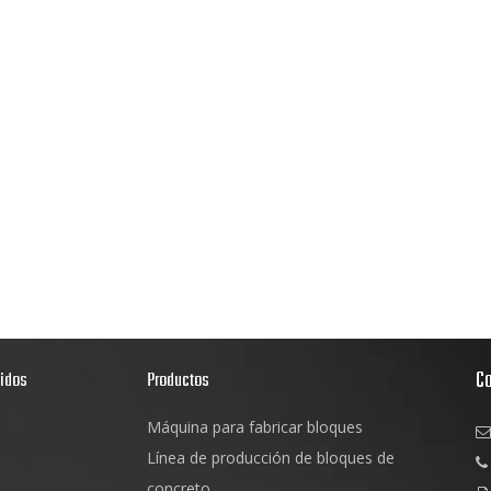
C
pidos
Productos
Máquina para fabricar bloques

s
Línea de producción de bloques de

d
concreto