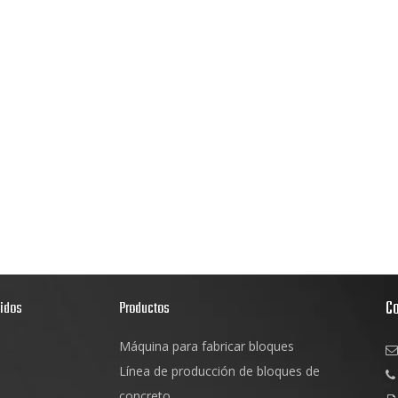
C
pidos
Productos
Máquina para fabricar bloques

s
Línea de producción de bloques de

d
concreto