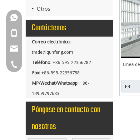
Otros
+86-18150503129
Contáctenos
+86-18150503129
Correo electrónico:
group@qunfeng.com
trade@qunfeng.com
Teléfono:
+86-595-22356782
+86-595 22356789
Línea de
Fax:
+86-595-22356788
MP/Wechat/Whatsapp:
+86-
13959797683
Póngase en contacto con
nosotros