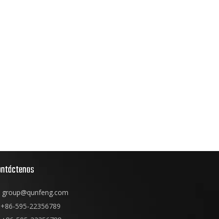
ontáctenos
group@qunfeng.com
+86-595-22356789