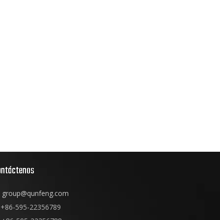
ontáctenos
group@qunfeng.com
+86-595-22356789