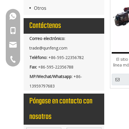
Otros
+86-18150503129
Contáctenos
+86-18150503129
Correo electrónico:
group@qunfeng.com
trade@qunfeng.com
Teléfono:
+86-595-22356782
+86-595 22356789
El siti
línea mó
Fax:
+86-595-22356788
MP/Wechat/Whatsapp:
+86-
13959797683
Póngase en contacto con
nosotros