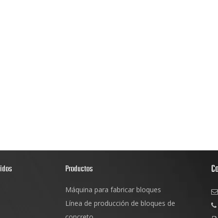
C
pidos
Productos
Máquina para fabricar bloques

s
Línea de producción de bloques de

d
concreto