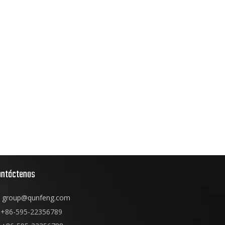
ontáctenos
group@qunfeng.com
+86-595-22356789