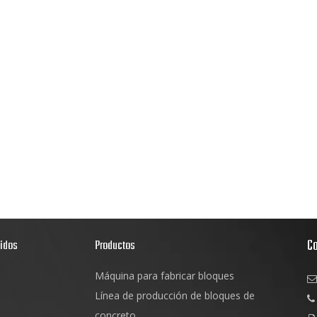
C
pidos
Productos
Máquina para fabricar bloques

s
Línea de producción de bloques de

d
concreto