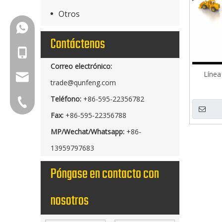
Otros
+86-18150503129
Contáctenos
+86-18150503129
Correo electrónico:
Línea
group@qunfeng.com
trade@qunfeng.com
Teléfono:
+86-595-22356782
+86-595 22356789
Fax:
+86-595-22356788
MP/Wechat/Whatsapp:
+86-
13959797683
Póngase en contacto con
nosotros