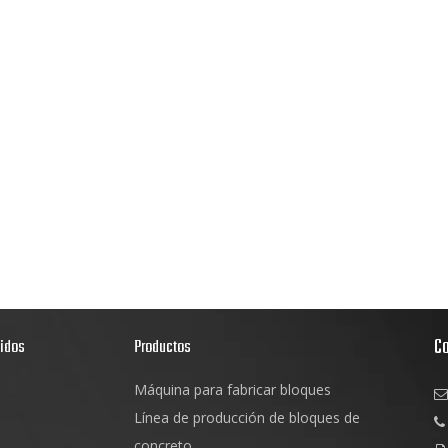
C
pidos
Productos
Máquina para fabricar bloques

s
Línea de producción de bloques de

d
concreto