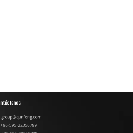
ontáctenos
group@qunfeng.com
+86-595-22356789