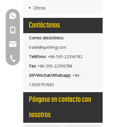
Otros
+86-18150503129
Contáctenos
+86-18150503129
Correo electrónico:
group@qunfeng.com
trade@qunfeng.com
Teléfono:
+86-595-22356782
+86-595 22356789
Fax:
+86-595-22356788
MP/Wechat/Whatsapp:
+86-
13959797683
Póngase en contacto con
nosotros