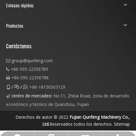
Enlaces rápidos
Productos
Contáctenos
group@qunfeng.com

+86-595-22356789

+86-595-22356788

/
/
:
+86-18150503129



centro de mercadeo:
No.11, Zhitai Road, zona de desarrollo

económico y técnico de Quanzhou, Fujian
Derechos de autor © 2022
Fujian Qunfeng Machinery Co.,
Ltd.
Reservados todos los derechos.
Sitemap