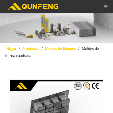
Hogar
/
Productos
/
Moldes de bloques
/
Moldes de
forma cuadrada