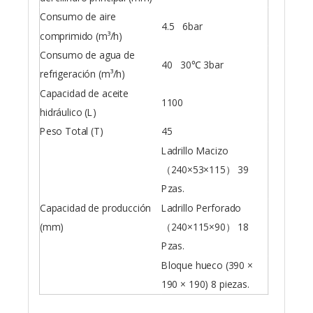
Consumo de aire
4.5 6bar
comprimido (m³/h)
Consumo de agua de
40 30℃ 3bar
refrigeración (m³/h)
Capacidad de aceite
1100
hidráulico (L)
Peso Total (T)
45
Ladrillo Macizo
（240×53×115） 39
Pzas.
Capacidad de producción
Ladrillo Perforado
(mm)
（240×115×90） 18
Pzas.
Bloque hueco (390 ×
190 × 190) 8 piezas.