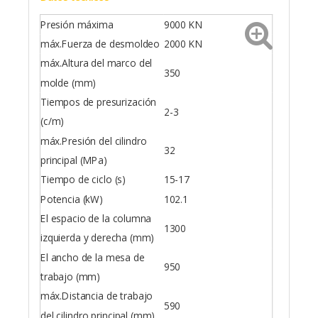
Presión máxima
9000 KN
máx.Fuerza de desmoldeo
2000 KN
máx.Altura del marco del
350
molde (mm)
Tiempos de presurización
2-3
(c/m)
máx.Presión del cilindro
32
principal (MPa)
Tiempo de ciclo (s)
15-17
Potencia (kW)
102.1
El espacio de la columna
1300
izquierda y derecha (mm)
El ancho de la mesa de
950
trabajo (mm)
máx.Distancia de trabajo
590
del cilindro principal (mm)